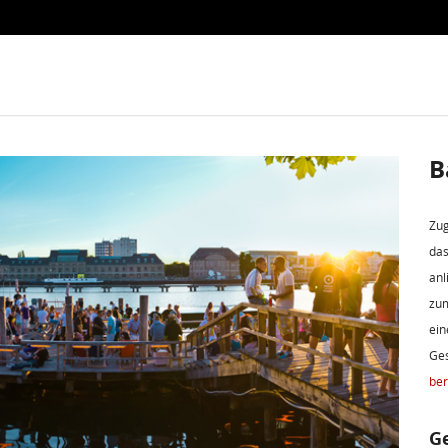
B
Zug
das
anl
zum
ein
Ges
ber
G